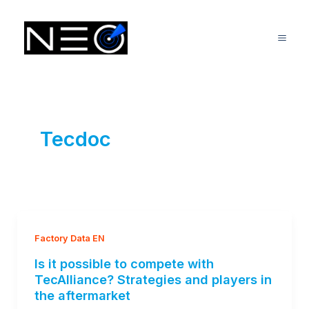
Ir
Mai
al
Me
contenido
Tecdoc
Factory Data EN
Is it possible to compete with
TecAlliance? Strategies and players in
the aftermarket