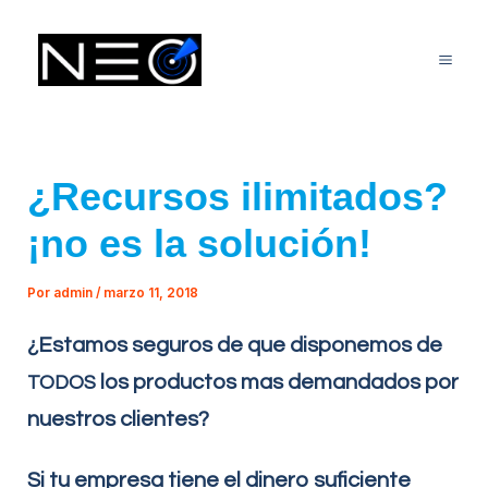
Ir
Mai
al
Me
contenido
¿Recursos ilimitados?
¡no es la solución!
Por
admin
/
marzo 11, 2018
¿Estamos seguros de que disponemos de
los productos mas demandados por
TODOS
nuestros clientes?
Si tu empresa tiene el dinero suficiente