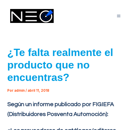
Ir
Mai
al
Me
contenido
¿Te falta realmente el
producto que no
encuentras?
Por
admin
/
abril 11, 2018
Según un informe publicado por FIGIEFA
(Distribuidores Posventa Automoción):