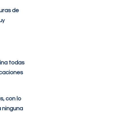
uras de
uy
fina todas
icaciones
, con lo
a ninguna