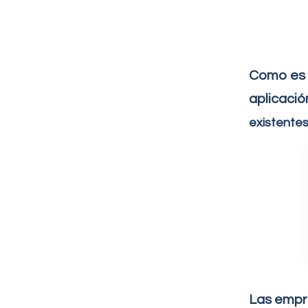
Como es 
aplicaci
existente
Las empre