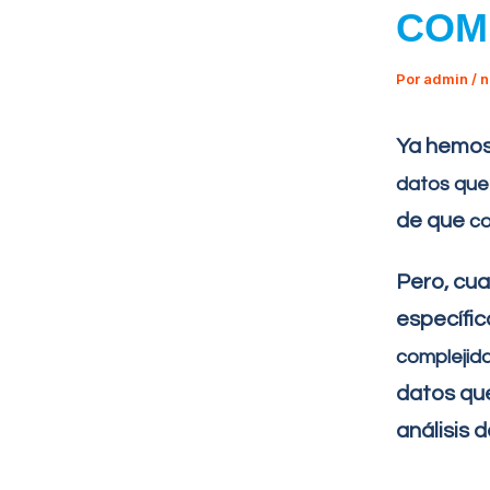
COM
Por
admin
/
n
Ya hemos
datos que
de que
co
Pero, cu
específi
complejid
datos qu
análisis 