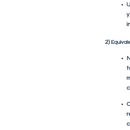
U
y
i
2)
Equival
N
t
m
c
C
r
c