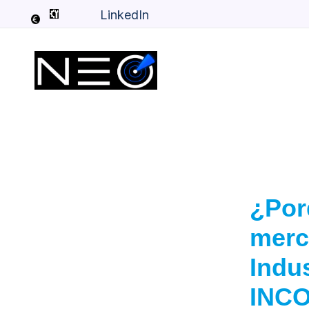
Ir
LinkedIn
al
contenido
¿Porq
merc
Indus
INCO