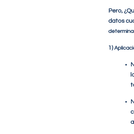
Pero, ¿Q
datos cu
determin
1)
Aplicac
N
l
t
N
c
a