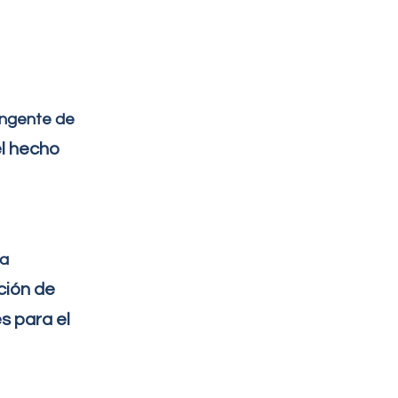
ingente de
el hecho
la
ción de
s para el