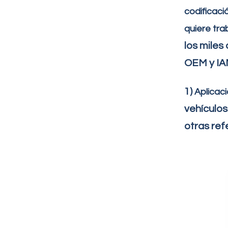
codificaci
quiere tra
los miles
OEM y IAM
1)
Aplicac
vehículo
otras ref