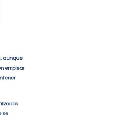
, aunque
s
n emplear
antener
ilizadas
e se