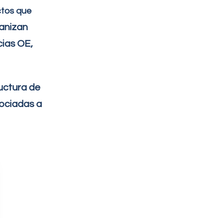
ctos que
ganizan
cias OE,
ructura de
ociadas a