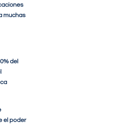
icaciones
era muchas
60% del
l
ica
e
e el poder