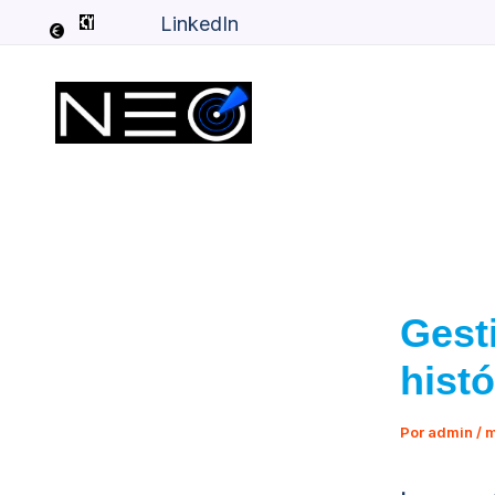
Ir
LinkedIn
al
contenido
Gesti
hist
Por
admin
/
m