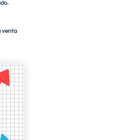
.
ado
a venta