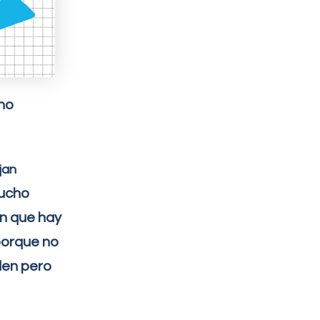
 no
jan
ucho
n que hay
porque no
den pero