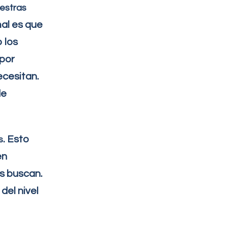
uestras
mal es que
 los
 por
ecesitan.
de
. Esto
s
en
s buscan.
del nivel