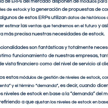
ía de
del mercado disponen de
ERPs
módulos para
y la generación de propuestas de c
eles de estock
algunos de estos ERPs utilizan
datos de históricos
er
las
y as
estimar
venta
s
que tendremos en el futuro
a más precisa nuestras necesidades de estock.
cionalidades son fantásticas y totalmente neces
óptimo funcionamiento de nuestras empresas, ta
e vista financiero como del nivel de servicio al cli
dos estos
módulos de gestión de niveles de estock,
co
, es decir, cuando dice
venta”
y el
término “demanda”
os niveles de estock en base a la “demanda” del 
refiriendo a que
ajustan los niveles de estock en base