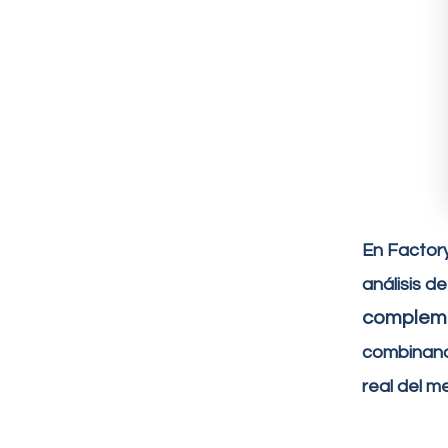
En Factor
análisis 
compleme
combinando
real del 