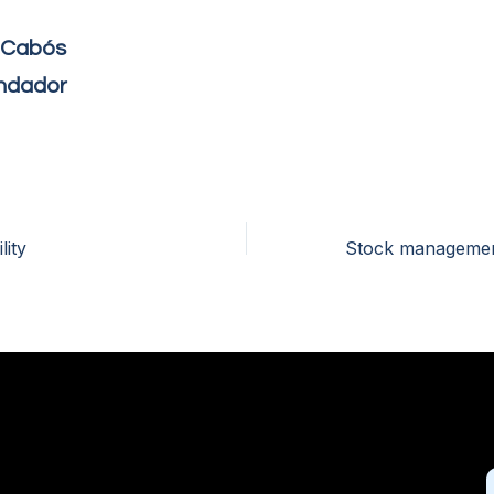
 Cabós
ndador
lity