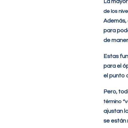
La mayor
de
los niv
Además, 
para pod
de maner
Estas fun
para el 
el punto d
Pero, to
término “
ajustan l
se están 