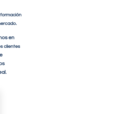
nformación
.
 mercado
mos en
s clientes
de
os
al.