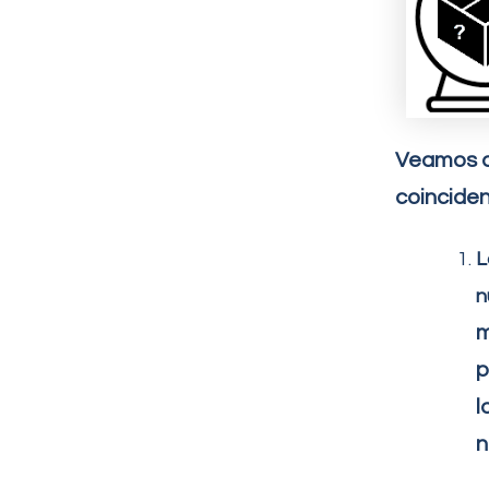
Veamos a
coinciden
L
n
m
p
l
n