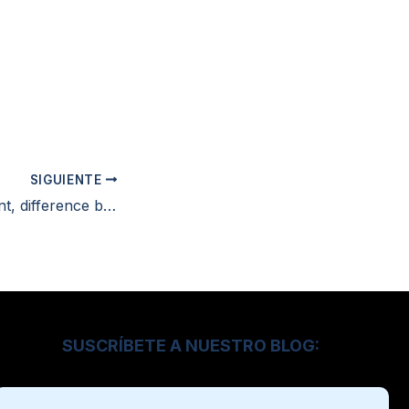
SIGUIENTE
Stock management, difference between historical sales and demand
SUSCRÍBETE A NUESTRO BLOG: