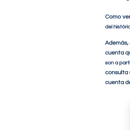
Como vem
de
l
históri
Además, 
cuenta qu
son a part
consulta
cuenta de