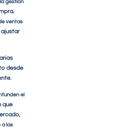
la gestión
ompra.
 de
ventas
í ajustar
arias
nto desde
ente.
nfunden
el
n que
mercado,
 a las