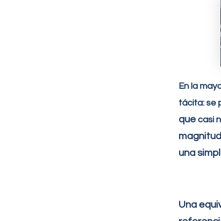
En la mayo
tácita: se
que
casi 
magnitud,
una simpl
Una equiv