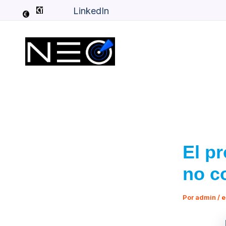
Ir
LinkedIn
al
contenido
El p
no c
Por
admin
/
e