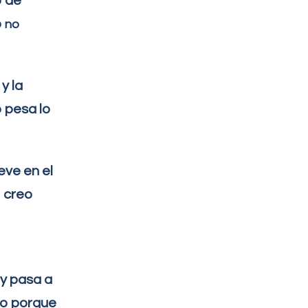
o de
o
no
y la
o pesa lo
eve en el
o creo
 y pasa a
no porque