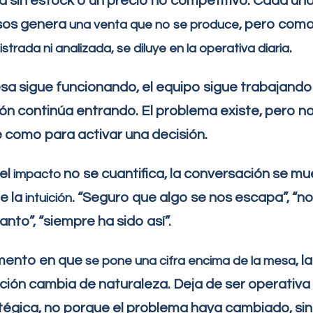
a sin estock o un precio no competitivo. Cada un
sos genera
, pero com
una venta que no se produce
.
strada ni analizada, se diluye en la operativa diaria
a sigue funcionando, el equipo sigue trabajando 
ón continúa entrando. El problema existe, pero n
e como para activar una decisión.
el
no se cuantifica, la conversación se mu
impacto
e la
. “Seguro que algo se nos escapa”, “n
intuición
anto”, “siempre ha sido así”.
mento en que
, la
se pone una cifra encima de la mesa
ión cambia de naturaleza. Deja de ser operativa
tégica, no porque el problema haya cambiado, si