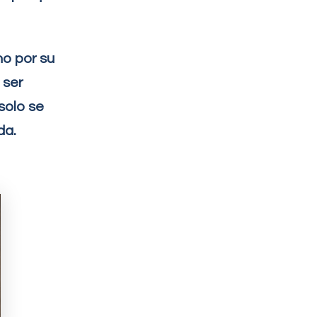
no por su
 ser
solo se
da.