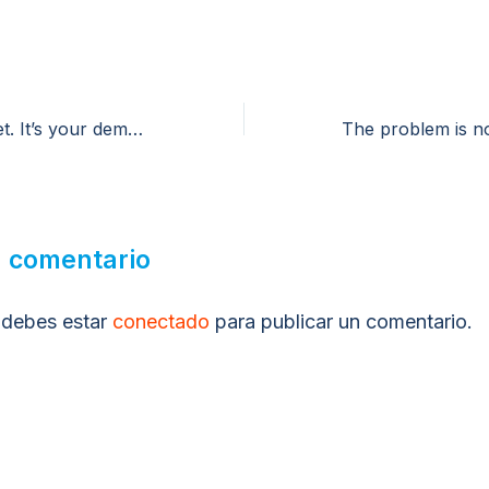
It’s not the market. It’s your demand conversion.
n comentario
 debes estar
conectado
para publicar un comentario.