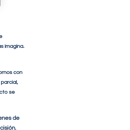
e
.
as imagina
ornos con
parcial,
acto se
denes de
isión.