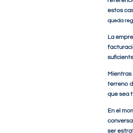
referenci
estos ca
queda regi
La empres
facturaci
suficient
Mientras 
terreno d
que sea t
En el mo
conversac
ser estra