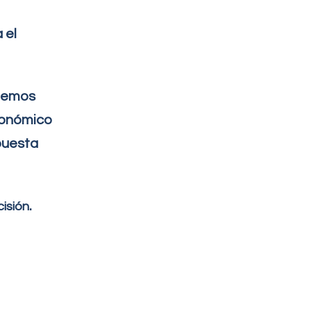
 el
 hemos
conómico
puesta
.
isión