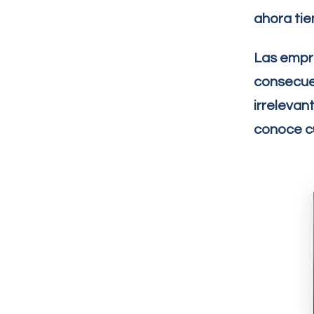
ahora ti
Las empre
consecue
irrelevan
conoce c