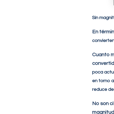
Sin magnit
En térmi
convierten
Cuanto me
convertid
poca actua
en torno 
reduce de
No son ci
magnitud 