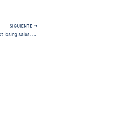
SIGUIENTE
The problem is not losing sales. It is the magnitude.