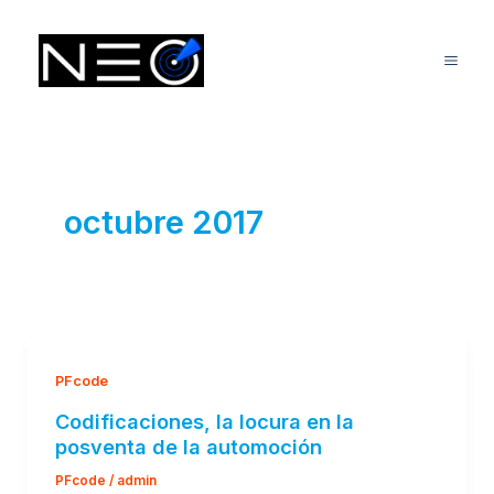
Ir
Mai
al
Me
contenido
octubre 2017
PFcode
Codificaciones, la locura en la
posventa de la automoción
PFcode
/
admin