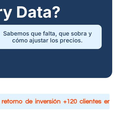
ry Data?
Sabemos que falta, que sobra y
cómo ajustar los precios.
retorno de inversión
+120 clientes en 14