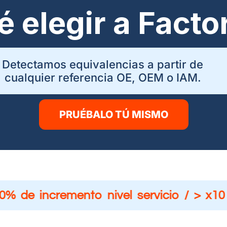
é elegir a Facto
Detectamos equivalencias a partir de
cualquier referencia OE, OEM o IAM.
PRUÉBALO TÚ MISMO
% de incremento nivel servicio / > x10 